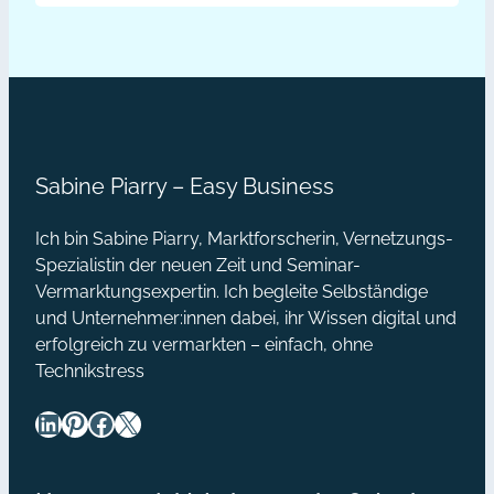
zu klein ist. Mit dieser Episode
Bremer
machen wir Schluss mit Zweifeln.
Themen dieser Episode: Links aus
Stadtmusikanten:
der Episode: Du kannst mir gerne
Starke
eine Nachricht oder eine…
Kooperationsaktion
[Podcast]
Sabine Piarry – Easy Business
Ich bin Sabine Piarry, Marktforscherin, Vernetzungs-
Spezialistin der neuen Zeit und Seminar-
Vermarktungsexpertin. Ich begleite Selbständige
und Unternehmer:innen dabei, ihr Wissen digital und
erfolgreich zu vermarkten – einfach, ohne
Technikstress
LinkedIn
Pinterest
Facebook
X