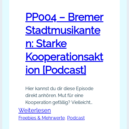
PP004 – Bremer
Stadtmusikante
n: Starke
Kooperationsakt
ion [Podcast]
Hier kannst du dir diese Episode
direkt anhören. Mut für eine
Kooperation gefällig? Vielleicht
glaubst du, dass du wenig attraktiv
:
Weiterlesen
bist für einen Kooperationspartner
Freebies & Mehrwerte
PP004
, 
Podcast
oder dass dein Netzwerk noch viel
–