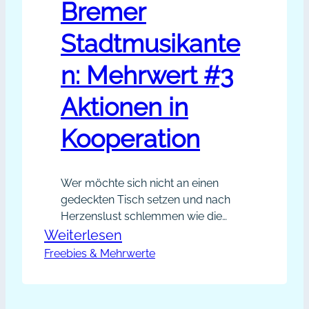
Bremer
Stadtmusikante
n: Mehrwert #3
Aktionen in
Kooperation
Wer möchte sich nicht an einen
gedeckten Tisch setzen und nach
Herzenslust schlemmen wie die
Bremer Stadtmusikanten nach ihrem
:
Weiterlesen
langen Marsch in Richtung Bremen?
Freebies & Mehrwerte
Bremer
Die Erfolgsaussichten für diese
Stadtmusikanten:
Gruppe, ihr Ziel jemals zu
Mehrwert
erreichen, standen nicht zum Besten,