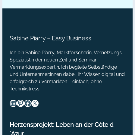
aber schlussendlich war die
#3
Kooperation perfekt: Dank einer
Aktionen
gelungenen Aktion. Es war einmal
in
ein Mann, der hatte einen Esel.…
Kooperation
Sabine Piarry – Easy Business
Ich bin Sabine Piarry, Marktforscherin, Vernetzungs-
Spezialistin der neuen Zeit und Seminar-
Vermarktungsexpertin. Ich begleite Selbständige
und Unternehmer:innen dabei, ihr Wissen digital und
erfolgreich zu vermarkten – einfach, ohne
Technikstress
LinkedIn
Pinterest
Facebook
X
Herzensprojekt: Leben an der Côte d
´Azur