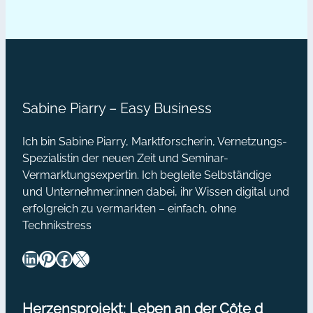
Auftreten bleiben viele hinter ihren
Möglichkeiten zurück. Die drei…
Sabine Piarry – Easy Business
Ich bin Sabine Piarry, Marktforscherin, Vernetzungs-
Spezialistin der neuen Zeit und Seminar-
Vermarktungsexpertin. Ich begleite Selbständige
und Unternehmer:innen dabei, ihr Wissen digital und
erfolgreich zu vermarkten – einfach, ohne
Technikstress
LinkedIn
Pinterest
Facebook
X
Herzensprojekt: Leben an der Côte d