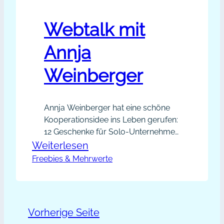
Webtalk mit
Annja
Weinberger
Annja Weinberger hat eine schöne
Kooperationsidee ins Leben gerufen:
12 Geschenke für Solo-Unternehmer
als Geschenke-Aktion im Juli 2013
:
Weiterlesen
Kooperationsidee Was Annja
Freebies & Mehrwerte
Webtalk
Weinberger zum Business-Booster-
mit
Event inspiriert: „Es gibt viele Arten,
Annja
wie sich Selbstständige unter Wert
verkaufen. Nicht nur, wenn es ums
Weinberger
Vorherige Seite
Geld geht – auch im gesamten