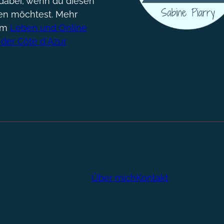
dabei, wenn du diesen
gen möchtest. Mehr
um
Leben und Online
 der Côte d´Azur
Über mich
Kontakt