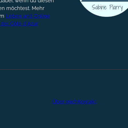
dabei, wenn du diesen
gen möchtest. Mehr
um
Leben und Online
 der Côte d´Azur
Über mich
Kontakt