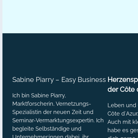
Sabine Piarry – Easy Business
Herzenspr
der Côte 
Ich bin Sabine Piarry,
Marktforscherin, Vernetzungs-
Leben und O
Spezialistin der neuen Zeit und
Côte d´Azur
Seminar-Vermarktungsexpertin. Ich
Auch mit kl
begleite Selbständige und
habe es ges
Unternehmer:innen dabei, ihr