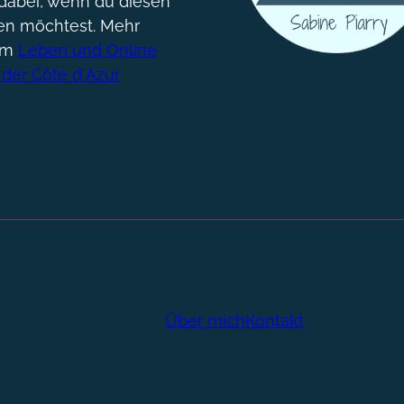
dabei, wenn du diesen
gen möchtest. Mehr
um
Leben und Online
 der Côte d´Azur
Über mich
Kontakt