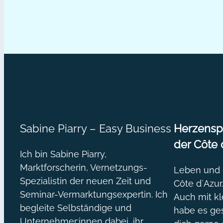
Sabine Piarry – Easy Business
Herzenspr
der Côte 
Ich bin Sabine Piarry,
Marktforscherin, Vernetzungs-
Leben und O
Spezialistin der neuen Zeit und
Côte d´Azur
Seminar-Vermarktungsexpertin. Ich
Auch mit kl
begleite Selbständige und
habe es ges
Unternehmer:innen dabei, ihr