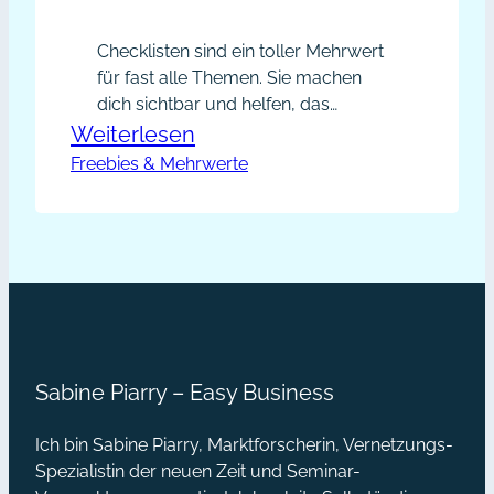
Checklisten sind ein toller Mehrwert
für fast alle Themen. Sie machen
dich sichtbar und helfen, das
Wesentliche im Blick zu behalten.
:
Weiterlesen
Freebies & Mehrwerte
Checkliste
erstellen
Sabine Piarry – Easy Business
Ich bin Sabine Piarry, Marktforscherin, Vernetzungs-
Spezialistin der neuen Zeit und Seminar-