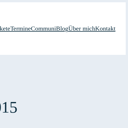
kete
Termine
Communi
Blog
Über mich
Kontakt
015